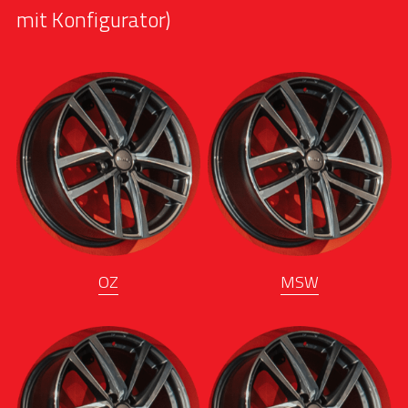
mit Konfigurator)
OZ
M
SW