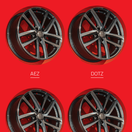
A
EZ
DOTZ