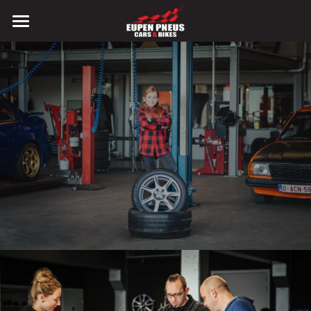
HOME
PNEUS
CARS
BIKES
KONTAKT
JOBS
| FR
ONLINE-TERMINE